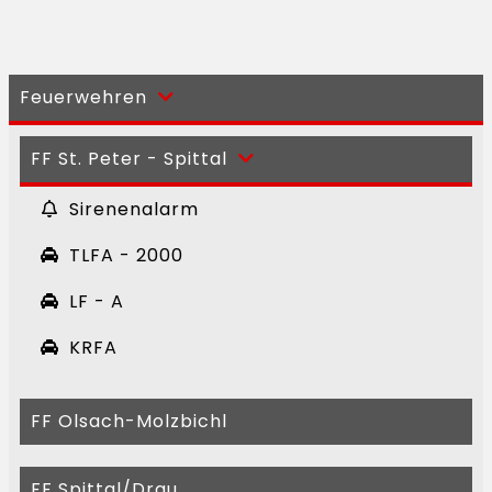
Feuerwehren
FF St. Peter - Spittal
Sirenenalarm
TLFA - 2000
LF - A
KRFA
FF Olsach-Molzbichl
FF Spittal/Drau