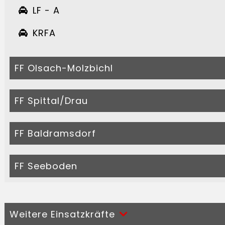
LF - A
KRFA
FF Olsach-Molzbichl
FF Spittal/Drau
FF Baldramsdorf
FF Seeboden
Weitere Einsatzkräfte