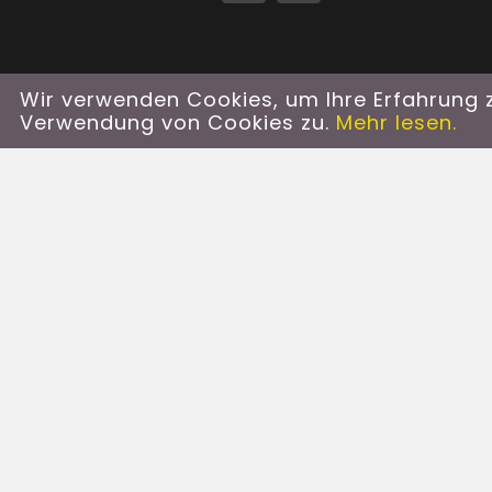
Wir verwenden Cookies, um Ihre Erfahrung z
Verwendung von Cookies zu.
Mehr lesen.
Kontaktinformation
St. Peter 47
9800 Spittal/Drau
+43 699 132 742 53
(Kommandant HBI Ebn
kontakt@ff-stpeter-sp
Unterstützen Sie uns
Mit Ihrer Unterstützung
weiterhin auf hohem Niv