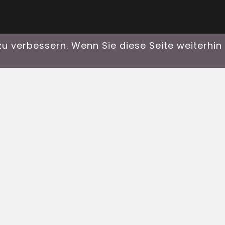
u verbessern. Wenn Sie diese Seite weiterhi
en
er Harald)
ittal.at
ere Arbeit
 helfen Sie uns, neue Ausrüstung zu beschaffe
eau zu leisten.